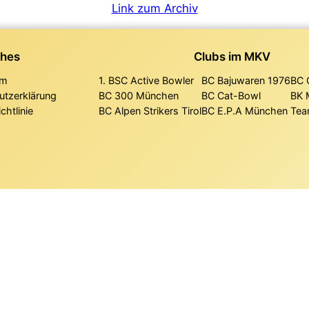
Link zum Archiv
ches
Clubs im MKV
um
1. BSC Active Bowler
BC Bajuwaren 1976
BC 
utzerklärung
BC 300 München
BC Cat-Bowl
BK 
chtlinie
BC Alpen Strikers Tirol
BC E.P.A München
Tea