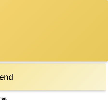
gend
nen.