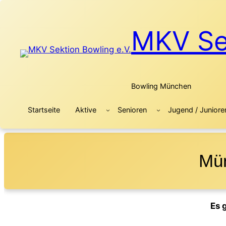
MKV Sek
Bowling München
Startseite
Aktive
Senioren
Jugend / Juniore
Mün
Es 